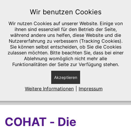
SKIP TO MAIN CONTENT
Wir benutzen Cookies
Wir nutzen Cookies auf unserer Website. Einige von
ihnen sind essenziell für den Betrieb der Seite,
während andere uns helfen, diese Website und die
Nutzererfahrung zu verbessern (Tracking Cookies).
Tierarztpraxis in Jülich (Kreis Düren);
Sie können selbst entscheiden, ob Sie die Cookies
liebevolle haustierärztliche Betreuung von
zulassen möchten. Bitte beachten Sie, dass bei einer
Ablehnung womöglich nicht mehr alle
Hunden und Katzen. Zahnbehandlung,
Funktionalitäten der Seite zur Verfügung stehen.
Dentalröntgen, COHAT und FORL-
Akzeptieren
Behandlung.
Weitere Informationen
|
Impressum
COHAT - Die