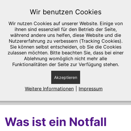
SKIP TO MAIN CONTENT
Wir benutzen Cookies
Wir nutzen Cookies auf unserer Website. Einige von
ihnen sind essenziell für den Betrieb der Seite,
während andere uns helfen, diese Website und die
Nutzererfahrung zu verbessern (Tracking Cookies).
Tierarztpraxis in Jülich (Kreis Düren);
Sie können selbst entscheiden, ob Sie die Cookies
liebevolle haustierärztliche Betreuung von
zulassen möchten. Bitte beachten Sie, dass bei einer
Ablehnung womöglich nicht mehr alle
Hunden und Katzen. Zahnbehandlung,
Funktionalitäten der Seite zur Verfügung stehen.
Dentalröntgen, COHAT und FORL-
Akzeptieren
Behandlung.
Weitere Informationen
|
Impressum
Was ist ein Notfall